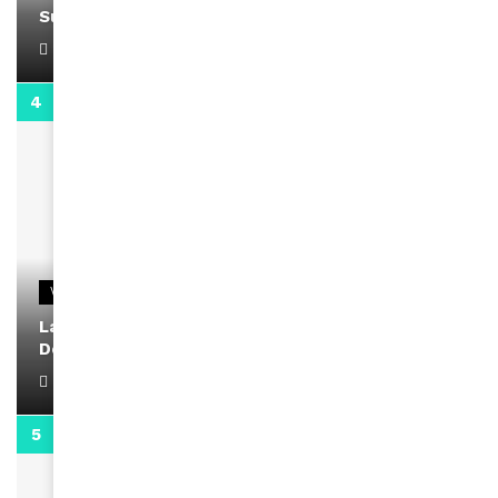
Support Black Business Wee-kend
April 1, 2022
2:02
VIDEOS
La rubrique santé speciale coronavirus du
Docteur Makanda
April 1, 2022
0:13