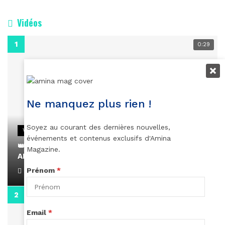
Vidéos
0:29
Ne manquez plus rien !
Soyez au courant des dernières nouvelles,
VIDEOS
événements et contenus exclusifs d'Amina
👑 Remerciements à Ayden pour son message sur
Magazine.
AMINA, le Magazine de la Femme
Prénom
*
April 1, 2022
0:13
Email
*