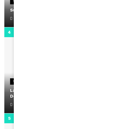
VIDEOS
Support Black Business Wee-kend
April 1, 2022
2:02
VIDEOS
La rubrique santé speciale coronavirus du
Docteur Makanda
April 1, 2022
0:13