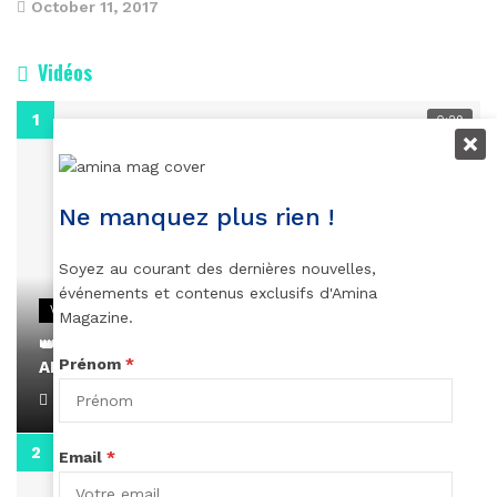
October 11, 2017
Vidéos
0:29
Ne manquez plus rien !
Soyez au courant des dernières nouvelles,
événements et contenus exclusifs d'Amina
VIDEOS
Magazine.
👑 Remerciements à Ayden pour son message sur
Prénom
*
AMINA, le Magazine de la Femme
April 1, 2022
0:13
Email
*