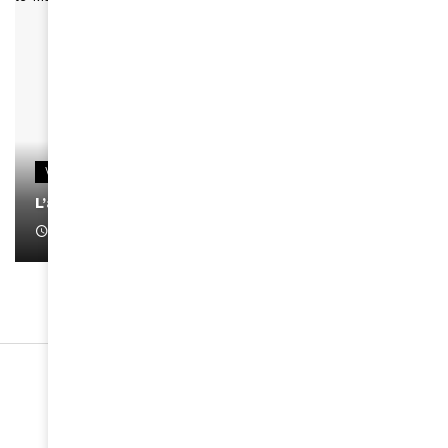
VIDEOS
L’artiste Yoan s’exprime
January 1, 2022