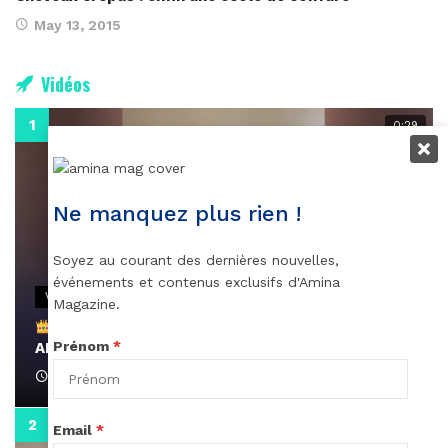
May 13, 2015
Vidéos
0:29
Ne manquez plus rien !
Soyez au courant des dernières nouvelles,
événements et contenus exclusifs d'Amina
VIDEOS
Magazine.
Remerciements à Ayden pour son message sur
Prénom
*
AMINA, le Magazine de la Femme
April 1, 2022
0:13
Email
*