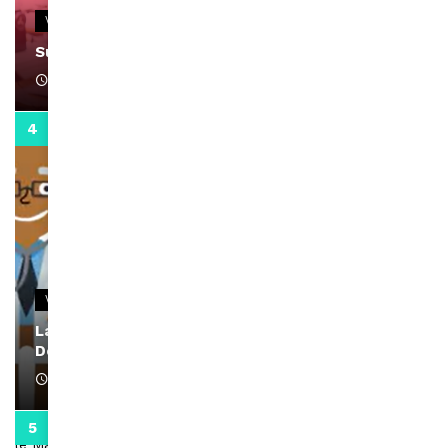
VIDEOS
Support Black Business Wee-kend
April 1, 2022
2:02
VIDEOS
La rubrique santé speciale coronavirus du
Docteur Makanda
April 1, 2022
0:13