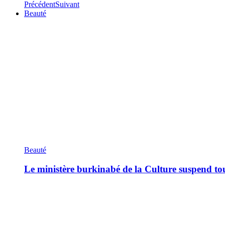
Précédent
Suivant
Beauté
Beauté
Le ministère burkinabé de la Culture suspend tous