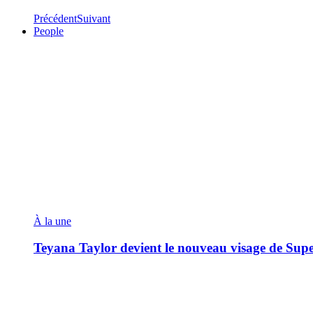
Précédent
Suivant
People
À la une
Teyana Taylor devient le nouveau visage de Sup