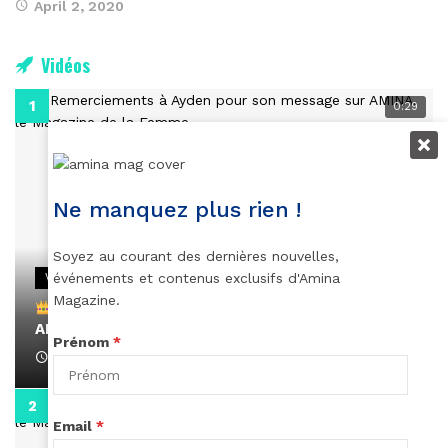
April 2, 2020
Vidéos
0:29
Ne manquez plus rien !
Soyez au courant des dernières nouvelles,
événements et contenus exclusifs d'Amina
VIDEOS
Magazine.
Remerciements à Ayden pour son message sur
AMINA, le Magazine de la Femme
Prénom
*
April 1, 2022
0:13
Email
*