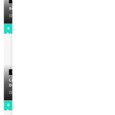
VIDEOS
Support Black Business Wee-kend
April 1, 2022
2:02
VIDEOS
La rubrique santé speciale coronavirus du
Docteur Makanda
April 1, 2022
0:13