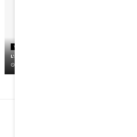
VIDEOS
L’artiste Yoan s’exprime
January 1, 2022