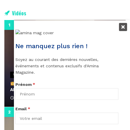
Vidéos
0:29
Ne manquez plus rien !
Soyez au courant des dernières nouvelles,
événements et contenus exclusifs d'Amina
Magazine.
VIDEOS
Remerciements à Ayden pour son message sur
Prénom
*
AMINA, le Magazine de la Femme
April 1, 2022
Email
*
0:13