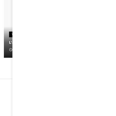
VIDEOS
L’artiste Yoan s’exprime
January 1, 2022