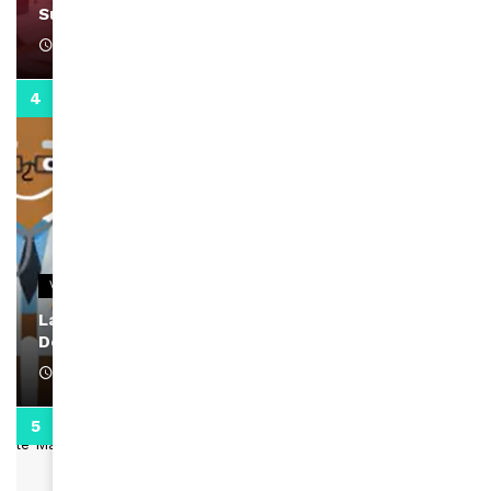
Support Black Business Wee-kend
April 1, 2022
2:02
VIDEOS
La rubrique santé speciale coronavirus du
Docteur Makanda
April 1, 2022
0:13