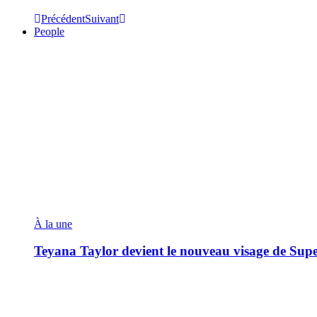
Précédent
Suivant
People
À la une
Teyana Taylor devient le nouveau visage de Sup