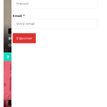
Email
*
VIDEOS
Stacy passe un message
S'abonner
April 1, 2022
0:13
VIDEOS