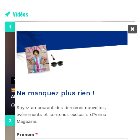
Vidéos
0:29
VIDEOS
Remerciements à Ayden pour son message sur
Ne manquez plus rien !
AMINA, le Magazine de la Femme
April 1, 2022
Soyez au courant des dernières nouvelles,
événements et contenus exclusifs d'Amina
0:13
Magazine.
Prénom
*