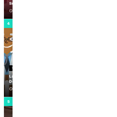
Support Black Business Wee-kend
April 1, 2022
2:02
VIDEOS
La rubrique santé speciale coronavirus du
Docteur Makanda
April 1, 2022
0:13