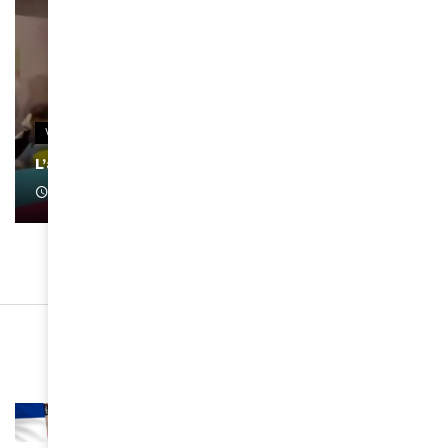
VIDEOS
L’artiste Yoan s’exprime
January 1, 2022