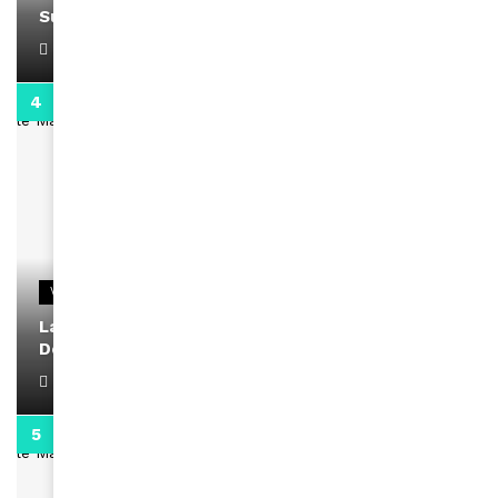
Support Black Business Wee-kend
April 1, 2022
2:02
VIDEOS
La rubrique santé speciale coronavirus du
Docteur Makanda
April 1, 2022
0:13