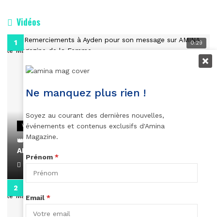
Vidéos
0:29
Ne manquez plus rien !
Soyez au courant des dernières nouvelles,
événements et contenus exclusifs d'Amina
VIDEOS
Magazine.
👑 Remerciements à Ayden pour son message sur
AMINA, le Magazine de la Femme
Prénom
*
April 1, 2022
0:13
Email
*