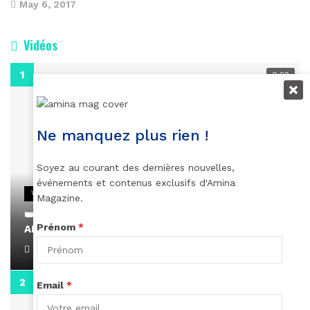
May 6, 2017
Vidéos
0:29
Ne manquez plus rien !
Soyez au courant des dernières nouvelles,
événements et contenus exclusifs d'Amina
VIDEOS
Magazine.
👑 Remerciements à Ayden pour son message sur
Prénom
*
AMINA, le Magazine de la Femme
April 1, 2022
0:13
Email
*