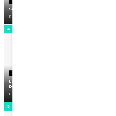
VIDEOS
Support Black Business Wee-kend
April 1, 2022
2:02
VIDEOS
La rubrique santé speciale coronavirus du
Docteur Makanda
April 1, 2022
0:13