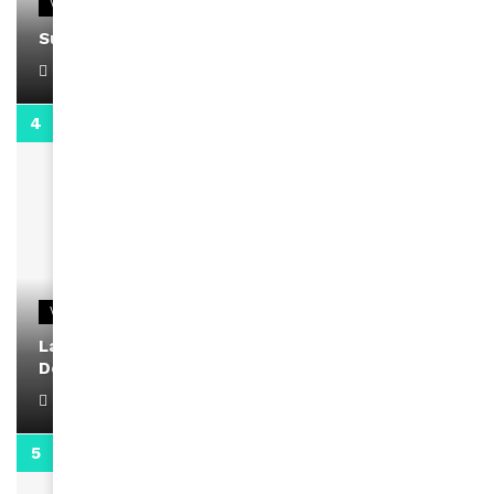
VIDEOS
Support Black Business Wee-kend
April 1, 2022
2:02
VIDEOS
La rubrique santé speciale coronavirus du
Docteur Makanda
April 1, 2022
0:13