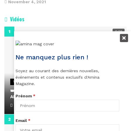
November 4, 2021
Vidéos
0:29
Ne manquez plus rien !
Soyez au courant des dernières nouvelles,
événements et contenus exclusifs d'Amina
VIDEOS
Magazine.
👑 Remerciements à Ayden pour son message sur
Prénom
*
AMINA, le Magazine de la Femme
April 1, 2022
0:13
Email
*