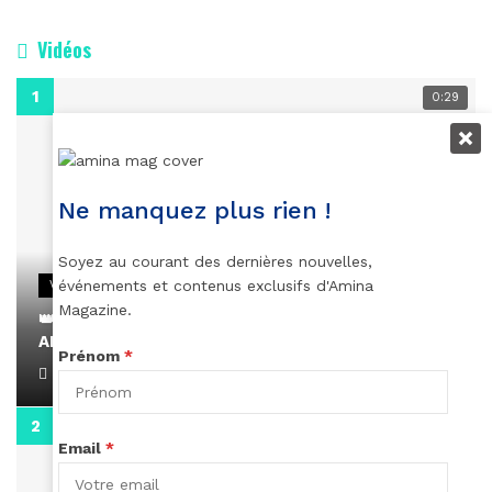
Vidéos
0:29
Ne manquez plus rien !
Soyez au courant des dernières nouvelles,
événements et contenus exclusifs d'Amina
VIDEOS
Magazine.
👑 Remerciements à Ayden pour son message sur
AMINA, le Magazine de la Femme
Prénom
*
April 1, 2022
0:13
Email
*