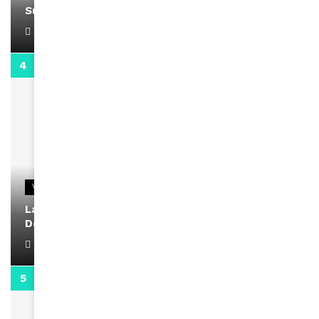
Support Black Business Wee-kend
April 1, 2022
2:02
VIDEOS
La rubrique santé speciale coronavirus du
Docteur Makanda
April 1, 2022
0:13