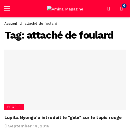
0
Accueil
attaché de foulard
Tag:
attaché de foulard
PEOPLE
Lupita Nyongo'o introduit le "gele" sur le tapis rouge
September 14, 2016