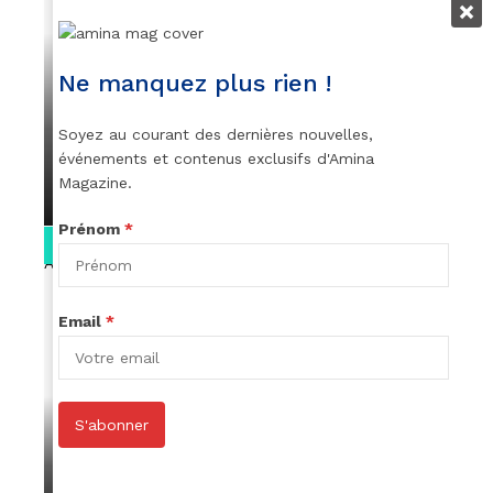
VIDEOS
Ne manquez plus rien !
👑 Remerciements à Ayden pour son
message sur AMINA, le Magazine de la
Soyez au courant des dernières nouvelles,
Femme
événements et contenus exclusifs d'Amina
Magazine.
par
Rédaction
April 1, 2022
Prénom
*
0:13
Email
*
S'abonner
VIDEOS
Stacy passe un message