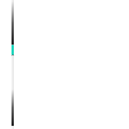
VIDEOS
La rubrique santé speciale coronavirus
du Docteur Makanda
par
Rédaction
April 1, 2022
0:13
VIDEOS
L’artiste Yoan s’exprime
par
Rédaction
January 1, 2022