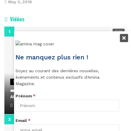
May 3, 2018
Vidéos
0:29
Ne manquez plus rien !
Soyez au courant des dernières nouvelles,
événements et contenus exclusifs d'Amina
VIDEOS
Magazine.
👑 Remerciements à Ayden pour son message sur
Prénom
*
AMINA, le Magazine de la Femme
April 1, 2022
0:13
Email
*