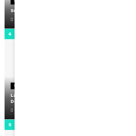
VIDEOS
Support Black Business Wee-kend
April 1, 2022
2:02
VIDEOS
La rubrique santé speciale coronavirus du
Docteur Makanda
April 1, 2022
0:13