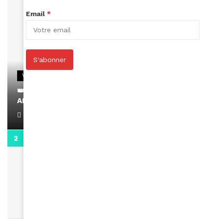
Email
*
S'abonner
VIDEOS
👑 Remerciements à Ayden pour son message sur
AMINA, le Magazine de la Femme
April 1, 2022
0:13