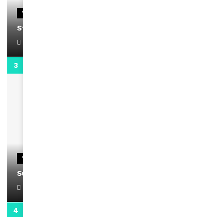
VIDEOS
Stacy passe un message
April 1, 2022
0:13
VIDEOS
Support Black Business Wee-kend
April 1, 2022
2:02