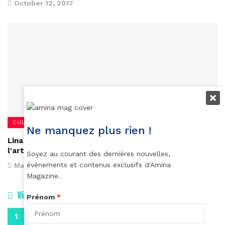
October 12, 2017
CULTURE
Ne manquez plus rien !
Lina Viktor, quand la performance se définit à travers
l'art contemporain
Soyez au courant des dernières nouvelles,
événements et contenus exclusifs d'Amina
March 31, 2017
Magazine.
Vidéos
Prénom
*
0:29