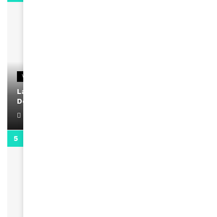
VIDEOS
La rubrique santé speciale coronavirus du
Docteur Makanda
April 1, 2022
0:13