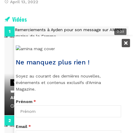
April 13, 2022
Vidéos
0:29
Ne manquez plus rien !
Soyez au courant des dernières nouvelles,
événements et contenus exclusifs d'Amina
VIDEOS
Magazine.
👑 Remerciements à Ayden pour son message sur
AMINA, le Magazine de la Femme
Prénom
*
April 1, 2022
0:13
Email
*