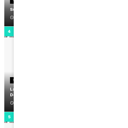
VIDEOS
Support Black Business Wee-kend
April 1, 2022
2:02
VIDEOS
La rubrique santé speciale coronavirus du
Docteur Makanda
April 1, 2022
0:13