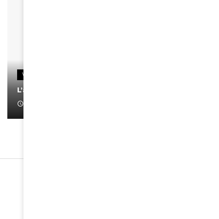
VIDEOS
L’artiste Yoan s’exprime
January 1, 2022