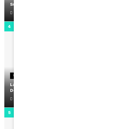
Support Black Business Wee-kend
April 1, 2022
2:02
VIDEOS
La rubrique santé speciale coronavirus du
Docteur Makanda
April 1, 2022
0:13