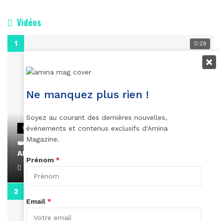
Vidéos
0:29
Ne manquez plus rien !
Soyez au courant des dernières nouvelles,
événements et contenus exclusifs d'Amina
VIDEOS
Magazine.
👑 Remerciements à Ayden pour son message sur
AMINA, le Magazine de la Femme
Prénom
*
April 1, 2022
0:13
Email
*