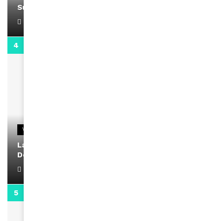
Support Black Business Wee-kend
April 1, 2022
2:02
VIDEOS
La rubrique santé speciale coronavirus du
Docteur Makanda
April 1, 2022
0:13