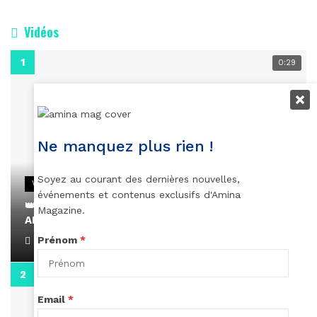
Vidéos
0:29
Ne manquez plus rien !
Soyez au courant des dernières nouvelles,
VIDEOS
événements et contenus exclusifs d'Amina
👑 Remerciements à Ayden pour son message sur
Magazine.
AMINA, le Magazine de la Femme
Prénom
*
April 1, 2022
0:13
Email
*