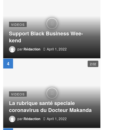
VIDEOS
Support Black Business Wee-
kend
par
Rédaction
April 1, 2022
2:02
VIDEOS
La rubrique santé speciale
coronavirus du Docteur Makanda
par
Rédaction
April 1, 2022