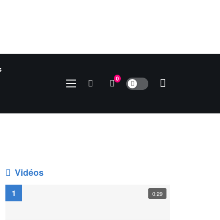
s
0
Dark mode
Vidéos
0:29