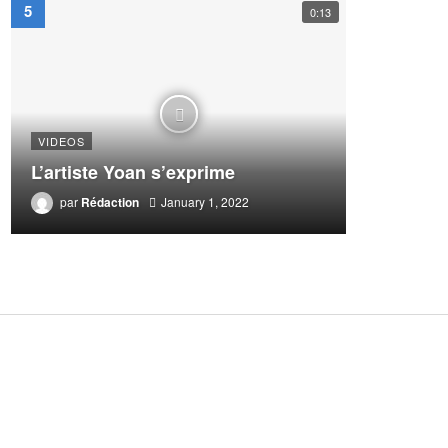
0:13
VIDEOS
L’artiste Yoan s’exprime
par
Rédaction
January 1, 2022