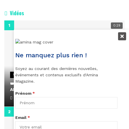
Vidéos
0:29
Ne manquez plus rien !
Soyez au courant des dernières nouvelles,
événements et contenus exclusifs d'Amina
VIDEOS
Magazine.
👑 Remerciements à Ayden pour son message sur
AMINA, le Magazine de la Femme
Prénom
*
April 1, 2022
0:13
Email
*