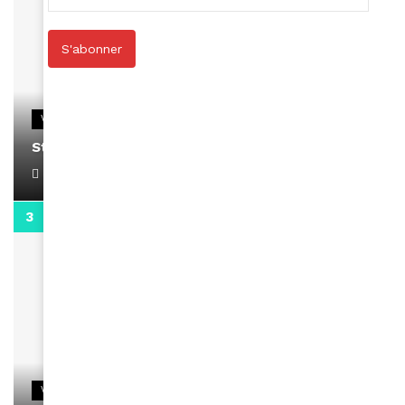
S'abonner
VIDEOS
Stacy passe un message
April 1, 2022
0:13
VIDEOS