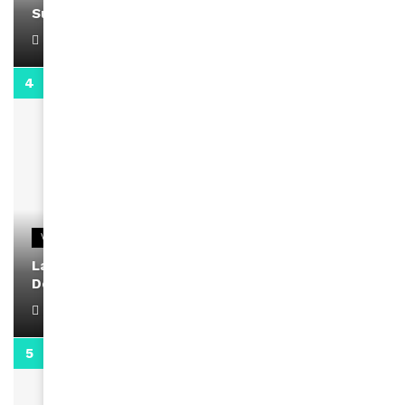
Support Black Business Wee-kend
April 1, 2022
2:02
VIDEOS
La rubrique santé speciale coronavirus du
Docteur Makanda
April 1, 2022
0:13