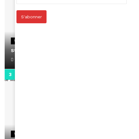
S'abonner
VIDEOS
Stacy passe un message
April 1, 2022
0:13
VIDEOS