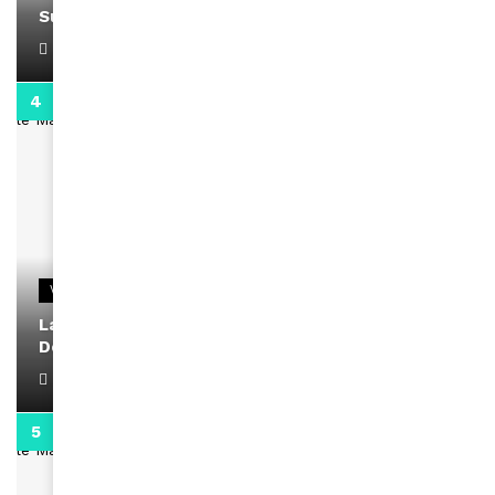
Support Black Business Wee-kend
April 1, 2022
2:02
VIDEOS
La rubrique santé speciale coronavirus du
Docteur Makanda
April 1, 2022
0:13