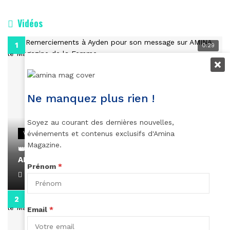
Vidéos
0:29
Ne manquez plus rien !
Soyez au courant des dernières nouvelles,
événements et contenus exclusifs d'Amina
VIDEOS
Magazine.
👑 Remerciements à Ayden pour son message sur
AMINA, le Magazine de la Femme
Prénom
*
April 1, 2022
0:13
Email
*