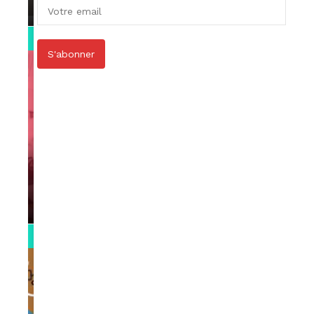
par
Rédaction
April 1, 2022
0:13
S'abonner
VIDEOS
Support Black Business Wee-kend
par
Rédaction
April 1, 2022
2:02