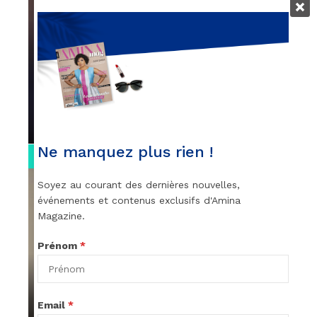
VIDEOS
Remerciements à Ayden pour son
message sur AMINA, le Magazine de la
Femme
par
Rédaction
April 1, 2022
Ne manquez plus rien !
0:13
Soyez au courant des dernières nouvelles,
événements et contenus exclusifs d'Amina
Magazine.
Prénom
*
VIDEOS
Stacy passe un message
Email
*