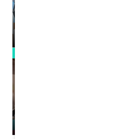
VIDEOS
La rubrique santé speciale coronavirus
du Docteur Makanda
par
Rédaction
April 1, 2022
0:13
VIDEOS
L’artiste Yoan s’exprime
par
Rédaction
January 1, 2022