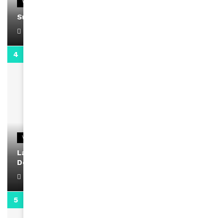
VIDEOS
Support Black Business Wee-kend
April 1, 2022
2:02
VIDEOS
La rubrique santé speciale coronavirus du
Docteur Makanda
April 1, 2022
0:13