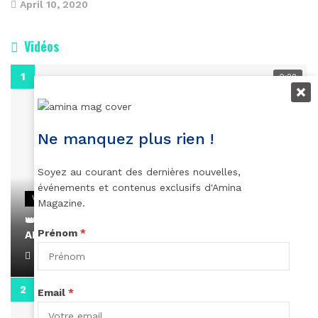
April 10, 2020
Vidéos
0:29
Ne manquez plus rien !
Soyez au courant des dernières nouvelles,
événements et contenus exclusifs d'Amina
VIDEOS
Magazine.
👑 Remerciements à Ayden pour son message sur
Prénom
*
AMINA, le Magazine de la Femme
April 1, 2022
0:13
Email
*