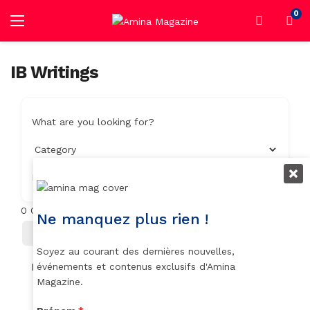
0
IB Writings
What are you looking for?
Location
0
Objets trouvés
Ne manquez plus rien !
Filter
Trier Par
Soyez au courant des dernières nouvelles,
No listings found.
événements et contenus exclusifs d'Amina
Magazine.