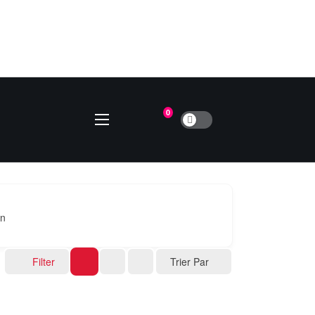
0
on
Filter
Trier Par