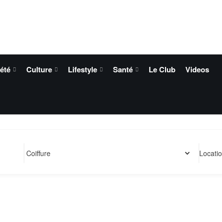
été
Culture
Lifestyle
Santé
Le Club
Videos
Locati