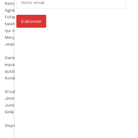
Retrouvez de belle personnalités :
Agnès Brézephin, Magzina Barros, Marie-Julie Chalu, Coumba
Fofana Koné qui met ses compétences au service des jeunes
S'abonner
talents; Brigitte Houssou, serial entrepreneure; Laurine Gomis
qui nous invite à redécouvrir l’Afrique; Le Kalou World Tour;
Meryanne Loum-Martin; Raissatou Joelle Traoré, Johana
Jean-Paul; Bamby.
Dans le magazine, un dossier sur ces femmes qui créent des
espaces bienveillants pour promouvoir la santé mentale mais
aussi “La traversée interdite” de Siriki Traoré et Mohamed
Koné.
N’oublions pas non plus les hommes : Ben l’Oncle Soul;
Jimmy Jean-Louis; Christian Jarrin; Robbie Mata-Lemaire;
Junior Fritz-Jacquet, Imane Ayissi; Henri-Philippe Maidou,
Siriki et Mohamed Koné, Julien Dalle…
Disponible en kiosque ou sur www.aminamag.com