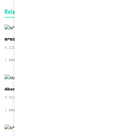
Related products
N°607/ Mars-Avril 2022 ( version digitale)
€
2,10
PAYER
Abonnement un an – 5 numéros – Europe
€
18,00
PAYER