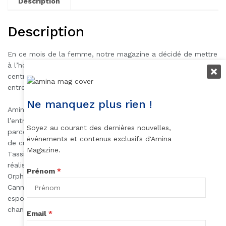
Description
Description
En ce mois de la femme, notre magazine a décidé de mettre
à l’honneur Mme Saraïva Yanzere, femme d’impact
centrafricaine et leader visionnaire qui met en relation
entrepreneurs africains et investisseurs.
Ne manquez plus rien !
Amina mag célèbre les femmes qui s’affirment. Avec
l’entrepreneure Kelly Massol qui partage avec nous son
Soyez au courant des dernières nouvelles,
parcours dans un très bel ouvrage “Boss Energy, le puissance
événements et contenus exclusifs d'Amina
de croire en soi”, Nathalie Médèssé qui nous fait découvrir
Magazine.
Tassi Hangbé, et l’auteure Nathalie M’Dela -Mounier et la
réalisatrice Sabrina Onana qui interrogent leur identité.
Prénom
*
Orphée Wemba s’affirme comme une femme libre et
Cannelle Bella, la résiliente nous invite à ne jamais perdre
espoir. Quant à la chanteuse Eloisha, elle encourage en
chanson les enfants à aimer leurs cheveux afros.
Email
*