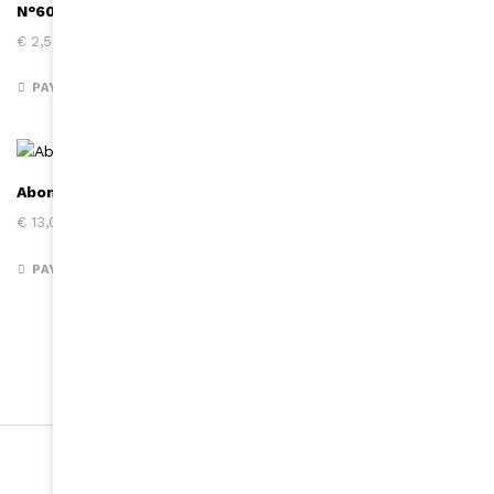
N°606/ janvier-fevrier 2022 (version-digitale)
€
2,50
PAYER
Abonnement un an – 5 numéros – France
€
13,00
PAYER