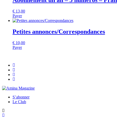
Abonnement un an – 5 numéros – Fran
€
13,00
Payer
Petites annonces/Correspondances
€
10,00
Payer
S’abonner
Le Club