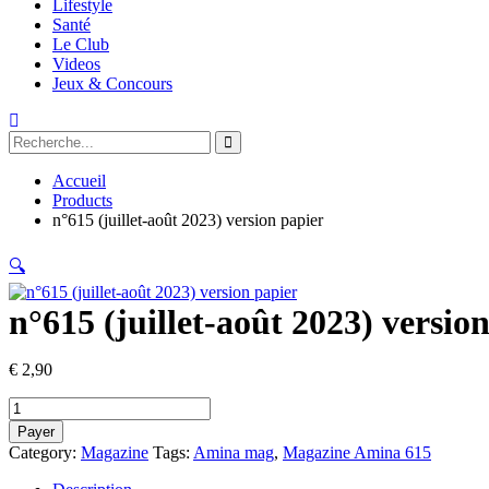
Lifestyle
Santé
Le Club
Videos
Jeux & Concours
Accueil
Products
n°615 (juillet-août 2023) version papier
🔍
n°615 (juillet-août 2023) versio
€
2,90
n°615
(juillet-
Payer
août
Category:
Magazine
Tags:
Amina mag
,
Magazine Amina 615
2023)
version