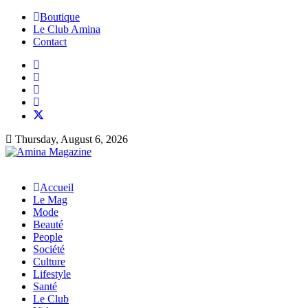
Boutique
Le Club Amina
Contact
Thursday, August 6, 2026
Accueil
Le Mag
Mode
Beauté
People
Société
Culture
Lifestyle
Santé
Le Club