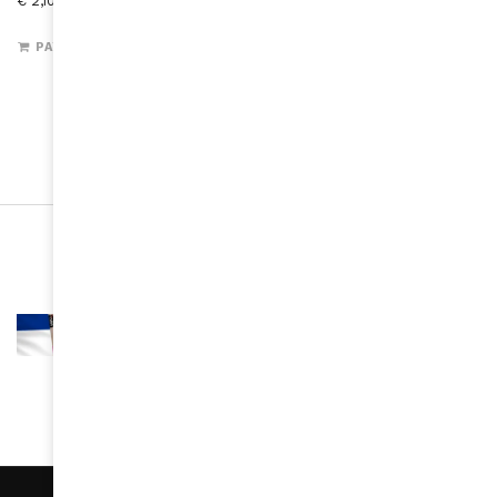
€
2,10
PAYER