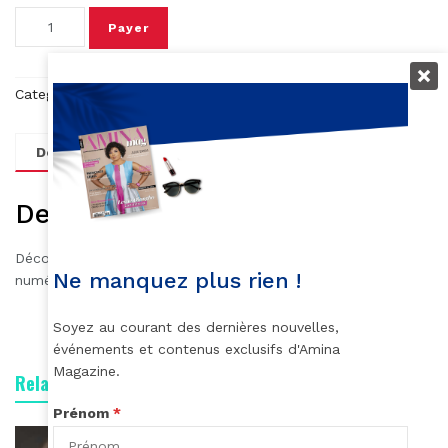
Payer
Category:
Magazine
Tag:
AMINAMAG abonnement
Description
Description
Découvrez le numéro 610 du magazine Amina, édition
Ne manquez plus rien !
numérique de septembre/octobre 2022.
Soyez au courant des dernières nouvelles,
événements et contenus exclusifs d'Amina
Magazine.
Related products
Prénom
*