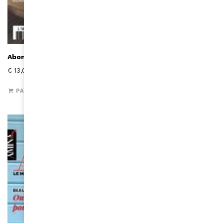
Abonnement un an – 5 numéros – France
€
13,00
PAYER