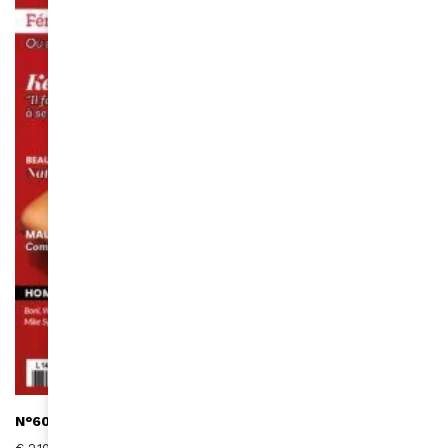
N°601 I Mars-Avril 2021 (version digitale)