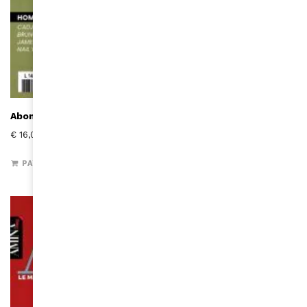
Abonnement un an – 5 numéros – Afrique
€
16,00
PAYER