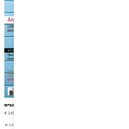
N°602 I Mai-Juin 2021 (version digitale)
€
2,10
PAYER