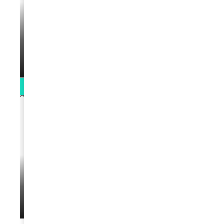
VIDEOS
La rubrique santé speciale coronavirus
du Docteur Makanda
par
Rédaction
April 1, 2022
0:13
VIDEOS
L’artiste Yoan s’exprime
par
Rédaction
January 1, 2022