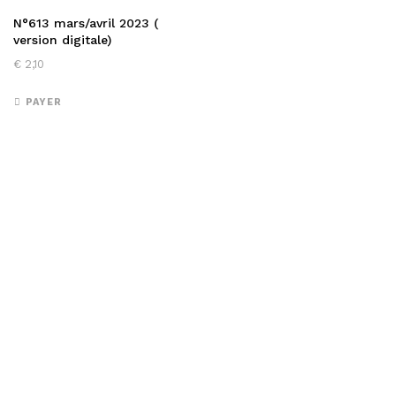
N°613 mars/avril 2023 (
version digitale)
€
2,10
PAYER