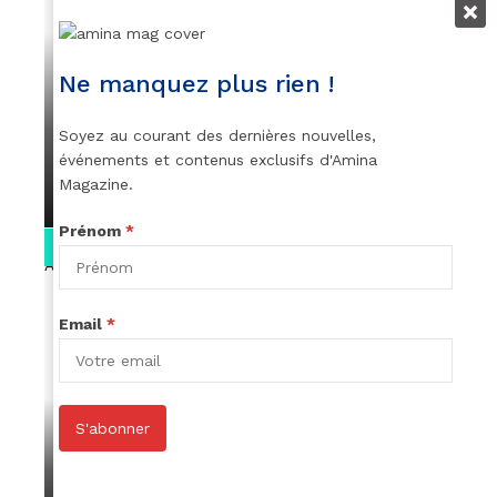
VIDEOS
Ne manquez plus rien !
👑 Remerciements à Ayden pour son
message sur AMINA, le Magazine de la
Soyez au courant des dernières nouvelles,
Femme
événements et contenus exclusifs d'Amina
Magazine.
par
Rédaction
April 1, 2022
Prénom
*
0:13
Email
*
S'abonner
VIDEOS
Stacy passe un message