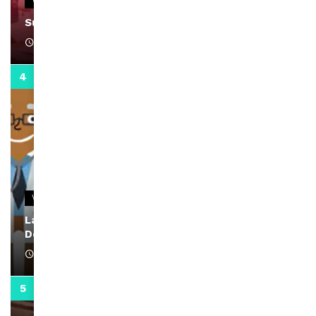
VIDEOS
Support Black Business Wee-kend
April 1, 2022
2:02
VIDEOS
La rubrique santé speciale coronavirus du
Docteur Makanda
April 1, 2022
0:13