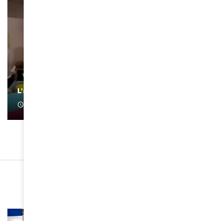
VIDEOS
L’artiste Yoan s’exprime
January 1, 2022