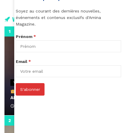
Soyez au courant des dernières nouvelles,
événements et contenus exclusifs d'Amina
Vidéos
Magazine.
0:29
Prénom
*
Email
*
VIDEOS
S'abonner
Remerciements à Ayden pour son message sur
AMINA, le Magazine de la Femme
April 1, 2022
0:13