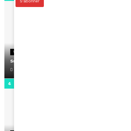
S'abonner
VIDEOS
Support Black Business Wee-kend
April 1, 2022
2:02