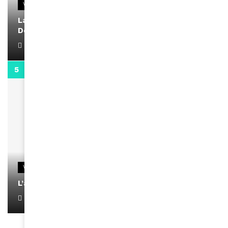
VIDEOS
La rubrique santé speciale coronavirus du
Docteur Makanda
April 1, 2022
0:13
VIDEOS
L’artiste Yoan s’exprime
January 1, 2022