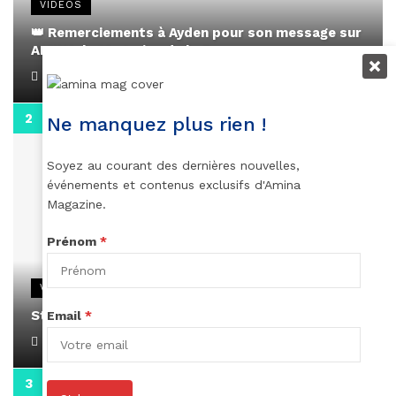
VIDEOS
👑 Remerciements à Ayden pour son message sur
AMINA, le Magazine de la Femme
April 1, 2022
Ne manquez plus rien !
0:13
Soyez au courant des dernières nouvelles,
événements et contenus exclusifs d'Amina
Magazine.
Prénom
*
VIDEOS
Stacy passe un message
Email
*
April 1, 2022
0:13