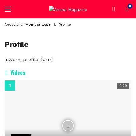
0
Accueil
Member Login
Profile
Profile
[swpm_profile_form]
Vidéos
0:29