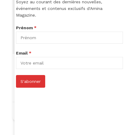
Soyez au courant des dernières nouvelles,
événements et contenus exclusifs d'Amina
Magazine.
Prénom
*
Email
*
Création de mini site web
0.0
(0)
€
€
€
€
Canada
S'abonner
+1 855-785-3247
October 23, 2025
Services aux entreprises
25