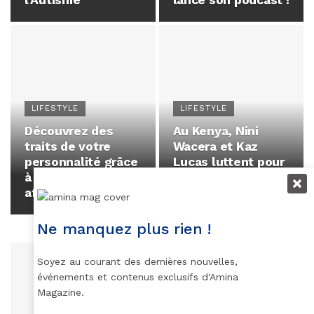
l’Autisme
lance son podcast !
LIFESTYLE
LIFESTYLE
Découvrez des
Au Kenya, Nini
traits de votre
Wacera et Kaz
personnalité grâce
Lucas luttent pour
à l'astrologie
une sexualité
africaine
féminine
décomplexée
Ne manquez plus rien !
Soyez au courant des dernières nouvelles,
événements et contenus exclusifs d'Amina
Magazine.