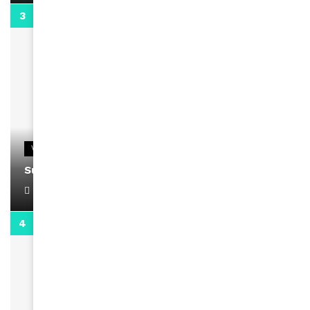
0:13
VIDEOS
Support Black Business Wee-kend
April 1, 2022
2:02