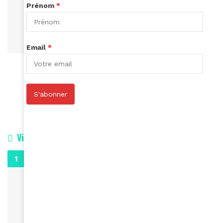
Prénom
*
Email
*
LIFESTYLE
Coup de blues
March 7, 2014
S'abonner
Vidéos
0:29