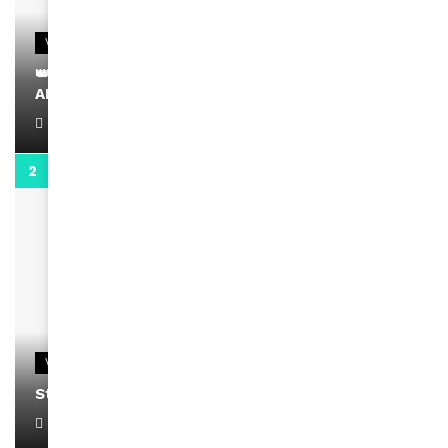
VIDEOS
👑 Remerciements à Ayden pour son message sur
AMINA, le Magazine de la Femme
April 1, 2022
0:13
VIDEOS
Stacy passe un message
April 1, 2022