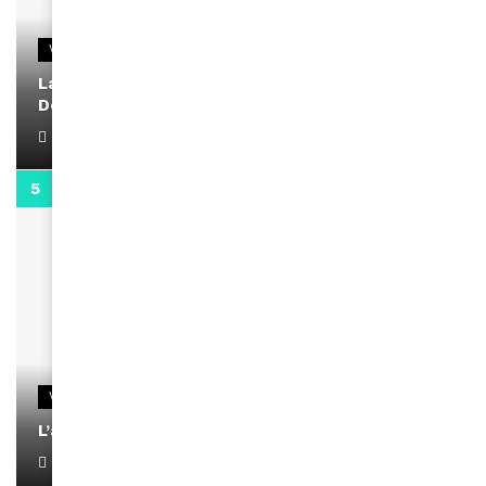
VIDEOS
La rubrique santé speciale coronavirus du
Docteur Makanda
April 1, 2022
0:13
VIDEOS
L’artiste Yoan s’exprime
January 1, 2022