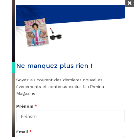
VIDEOS
Remerciements à Ayden pour son
message sur AMINA, le Magazine de la
Femme
par
Rédaction
April 1, 2022
Ne manquez plus rien !
0:13
Soyez au courant des dernières nouvelles,
événements et contenus exclusifs d'Amina
Magazine.
Prénom
*
VIDEOS
Stacy passe un message
Email
*