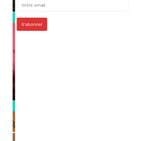
par
Rédaction
April 1, 2022
0:13
S'abonner
VIDEOS
Support Black Business Wee-kend
par
Rédaction
April 1, 2022
2:02