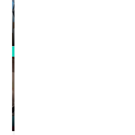
VIDEOS
La rubrique santé speciale coronavirus
du Docteur Makanda
par
Rédaction
April 1, 2022
0:13
VIDEOS
L’artiste Yoan s’exprime
par
Rédaction
January 1, 2022