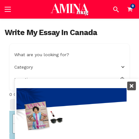
0
Write My Essay In Canada
What are you looking for?
Category
Location
0
Objets trouvés
Filter
Trier Par
+
−