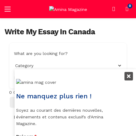
0
Write My Essay In Canada
What are you looking for?
Location
0
Objets trouvés
Ne manquez plus rien !
Filter
Trier Par
Soyez au courant des dernières nouvelles,
No listings found.
événements et contenus exclusifs d'Amina
Magazine.