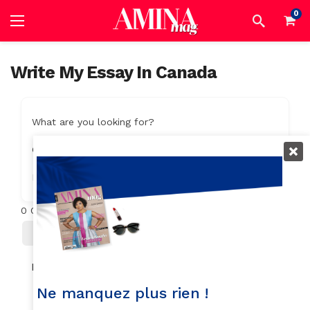
0
Write My Essay In Canada
What are you looking for?
Category
Location
0
Objets trouvés
Filter
Trier Par
No listings found.
Ne manquez plus rien !