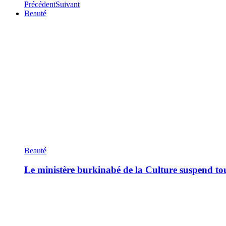
Précédent
Suivant
Beauté
Beauté
Le ministère burkinabé de la Culture suspend tous