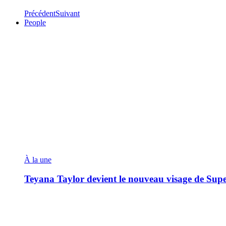
Précédent
Suivant
People
À la une
Teyana Taylor devient le nouveau visage de Sup