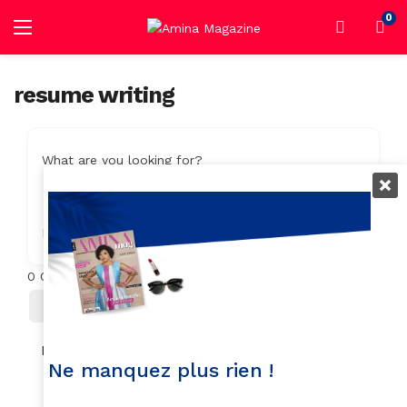
0
resume writing
What are you looking for?
Location
0
Objets trouvés
Filter
Trier Par
No listings found.
Ne manquez plus rien !