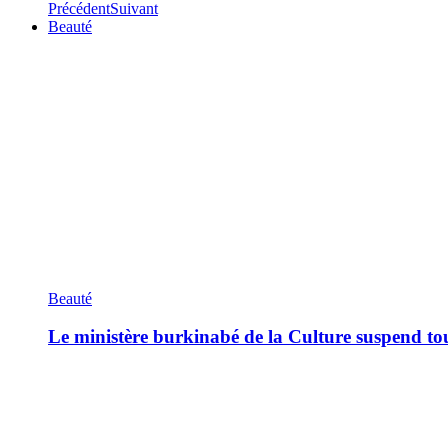
Précédent
Suivant
Beauté
Beauté
Le ministère burkinabé de la Culture suspend tous