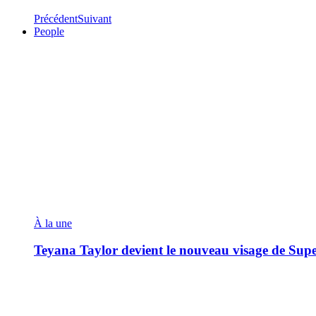
Précédent
Suivant
People
À la une
Teyana Taylor devient le nouveau visage de Sup