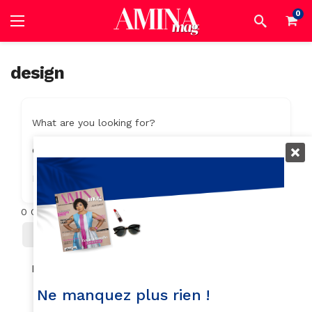
0
design
What are you looking for?
Category
Location
0
Objets trouvés
Filter
Trier Par
No listings found.
Ne manquez plus rien !