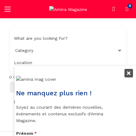
0
What are you looking for?
Location
0
Objets trouvés
Filter
Trier Par
Ne manquez plus rien !
No listings found.
Soyez au courant des dernières nouvelles,
événements et contenus exclusifs d'Amina
Magazine.
Prénom
*