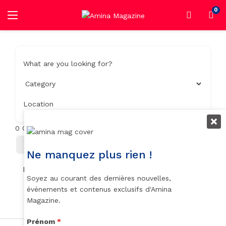
0
What are you looking for?
Location
0
Objets trouvés
Filter
Trier Par
Ne manquez plus rien !
No listings found.
Soyez au courant des dernières nouvelles,
événements et contenus exclusifs d'Amina
Magazine.
Prénom
*