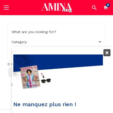
0
What are you looking for?
Category
Location
0
Objets trouvés
Filter
Trier Par
No listings found.
Ne manquez plus rien !