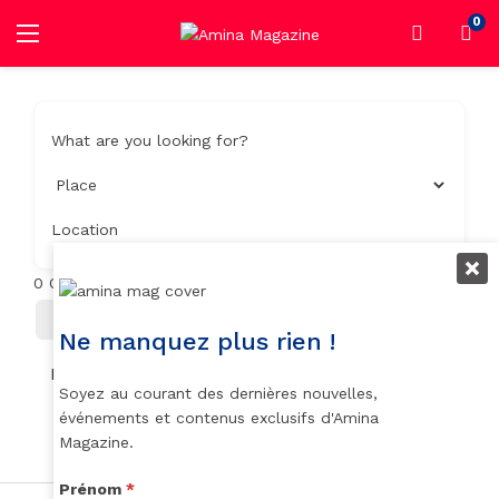
0
What are you looking for?
Location
0
Objets trouvés
Filter
Trier Par
Ne manquez plus rien !
No listings found.
Soyez au courant des dernières nouvelles,
événements et contenus exclusifs d'Amina
Magazine.
Prénom
*