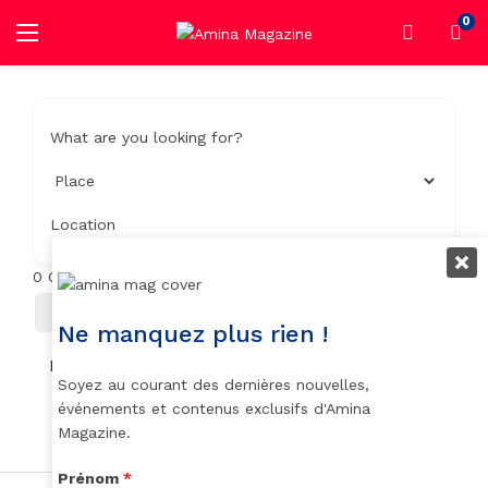
0
What are you looking for?
Location
0
Objets trouvés
Filter
Trier Par
Ne manquez plus rien !
No listings found.
Soyez au courant des dernières nouvelles,
événements et contenus exclusifs d'Amina
Magazine.
Prénom
*